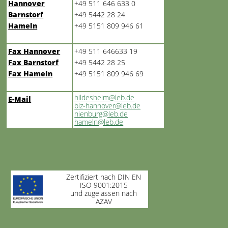
Hannover
+49 511 646 633 0
Barnstorf
+49 5442 28 24
Hameln
+49 5151 809 946 61
Fax Hannover
+49 511 646633 19
Fax Barnstorf
+49 5442 28 25
Fax Hameln
+49 5151 809 946 69
hildesheim@leb.de
E-Mail
biz-hannover@leb.de
nienburg@leb.de
hameln@leb.de
Zertifiziert nach DIN EN
ISO 9001:2015
und zugelassen nach
AZAV