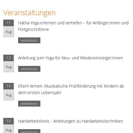
Veranstaltungen
Hatha-Yoga erlernen und vertiefen – für Anfänger:innen und
11
Fortgeschrittene
Aug
weiterlesen
Anleitung zum Yoga für Neu- und Wiedereinsteiger:innen
13
Aug
weiterlesen
Eltern lernen: Musikalische Frühförderung mit Kindern ab
14
dem ersten Lebensjahr
Aug
weiterlesen
Handarbeitskreis - Anleitungen zu Handarbeitstechniken
14
Aug
weiterlesen