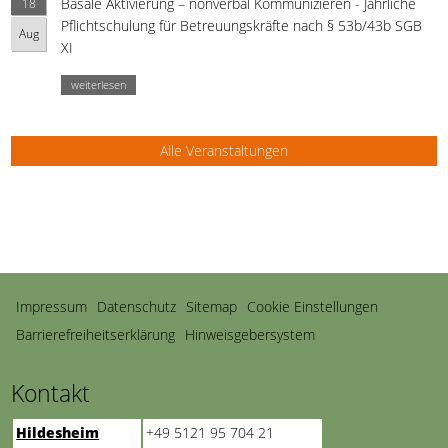
Basale Aktivierung – nonverbal Kommunizieren - Jährliche
18
Pflichtschulung für Betreuungskräfte nach § 53b/43b SGB
Aug
XI
weiterlesen
Alle Veranstaltungen
Navigation
Impressum
Datenschutz
Sitemap
Cookie Einstellungen
überspringen
Barrierefreiheitserklärung
Hinweisgebersystem
Kontakt
Hildesheim
+49 5121 95 704 21