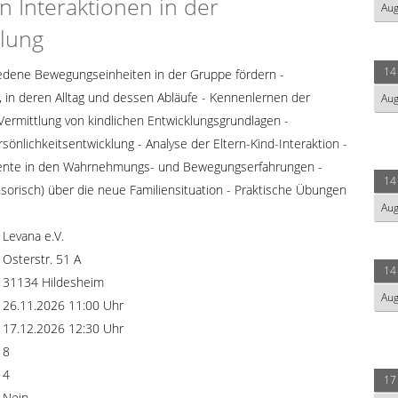
 Interaktionen in der
Au
klung
14
hiedene Bewegungseinheiten in der Gruppe fördern -
e, in deren Alltag und dessen Abläufe - Kennenlernen der
Au
Vermittlung von kindlichen Entwicklungsgrundlagen -
sönlichkeitsentwicklung - Analyse der Eltern-Kind-Interaktion -
ente in den Wahrnehmungs- und Bewegungserfahrungen -
14
orisch) über die neue Familiensituation - Praktische Übungen
Au
Levana e.V.
Osterstr. 51 A
14
31134 Hildesheim
Au
26.11.2026 11:00 Uhr
17.12.2026 12:30 Uhr
8
4
17
Nein