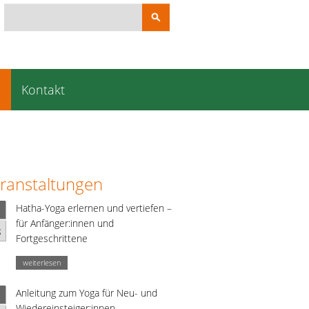
Suchbegriffe
e
Kontakt
ranstaltungen
Hatha-Yoga erlernen und vertiefen –
für Anfänger:innen und
g
Fortgeschrittene
weiterlesen
Anleitung zum Yoga für Neu- und
Wiedereinsteiger:innen