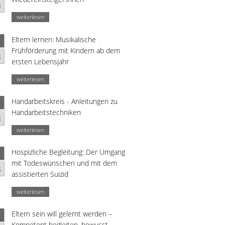
g
weiterlesen
Eltern lernen: Musikalische
Frühförderung mit Kindern ab dem
g
ersten Lebensjahr
weiterlesen
Handarbeitskreis - Anleitungen zu
Handarbeitstechniken
g
weiterlesen
Hospizliche Begleitung: Der Umgang
mit Todeswünschen und mit dem
g
assistierten Suizid
weiterlesen
Eltern sein will gelernt werden –
Kompetent begleiten, bewusst