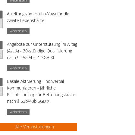
weiterlesen
Anleitung zum Hatha-Yoga für die
zweite Lebenshälfte
g
weiterlesen
Angebote zur Unterstützung im Alltag
(AzUA) - 30-stündige Qualifizierung
g
nach § 45a Abs. 1 SGB XI
weiterlesen
Basale Aktivierung – nonverbal
Kommunizieren - Jährliche
g
Pflichtschulung für Betreuungskräfte
nach § 53b/43b SGB XI
weiterlesen
Alle Veranstaltungen