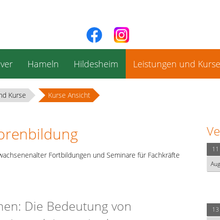
ver
Hameln
Hildesheim
Leistungen und Kurs
nd Kurse
Kurse Ansicht
Ve
iorenbildung
11
wachsenenalter Fortbildungen und Seminare für Fachkräfte
Au
nen: Die Bedeutung von
13