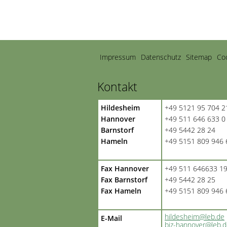
Navigation
Impressum
Datenschutz
Sitemap
Coo
überspringen
Kontakt
Hildesheim
+49 5121 95 704 2
Hannover
+49 511 646 633 0
Barnstorf
+49 5442 28 24
Hameln
+49 5151 809 946 
Fax Hannover
+49 511 646633 1
Fax Barnstorf
+49 5442 28 25
Fax Hameln
+49 5151 809 946 
hildesheim@leb.de
E-Mail
biz-hannover@leb.