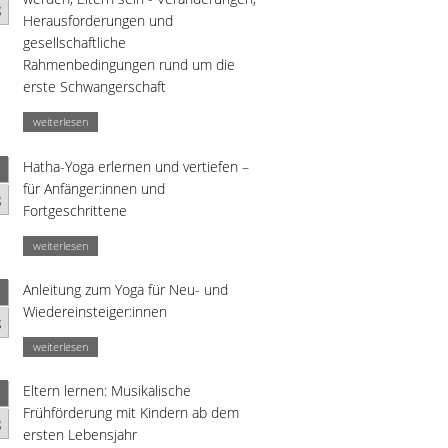
g
Herausforderungen und
gesellschaftliche
Rahmenbedingungen rund um die
erste Schwangerschaft
weiterlesen
Hatha-Yoga erlernen und vertiefen –
für Anfänger:innen und
g
Fortgeschrittene
weiterlesen
Anleitung zum Yoga für Neu- und
Wiedereinsteiger:innen
g
weiterlesen
Eltern lernen: Musikalische
Frühförderung mit Kindern ab dem
g
ersten Lebensjahr