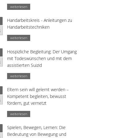
weiterlesen
Handarbeitskreis - Anleitungen zu
Handarbeitstechniken
g
weiterlesen
Hospizliche Begleitung: Der Umgang
mit Todeswünschen und mit dem
g
assistierten Suizid
weiterlesen
Eltern sein will gelernt werden –
Kompetent begleiten, bewusst
g
fördern, gut vernetzt
weiterlesen
Spielen, Bewegen, Lernen: Die
Bedeutung von Bewegung und
g