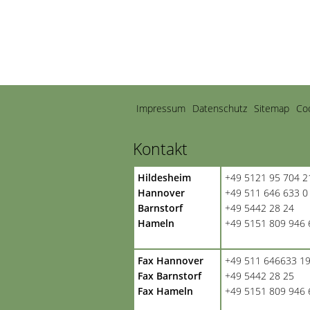
Navigation
Impressum
Datenschutz
Sitemap
Coo
überspringen
Kontakt
Hildesheim
+49 5121 95 704 2
Hannover
+49 511 646 633 0
Barnstorf
+49 5442 28 24
Hameln
+49 5151 809 946 
Fax Hannover
+49 511 646633 1
Fax Barnstorf
+49 5442 28 25
Fax Hameln
+49 5151 809 946 