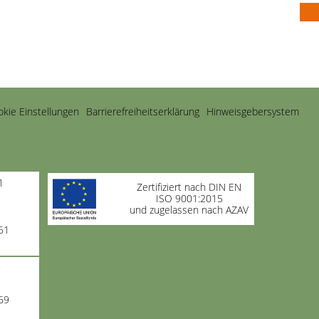
kie Einstellungen
Barrierefreiheitserklärung
Hinweisgebersystem
1
Zertifiziert nach DIN EN
ISO 9001:2015
und zugelassen nach AZAV
61
9
69