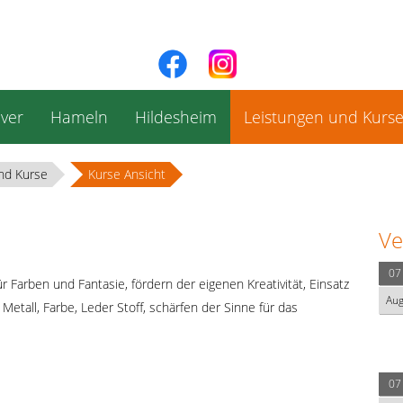
ver
Hameln
Hildesheim
Leistungen und Kurs
nd Kurse
Kurse Ansicht
Ve
07
r Farben und Fantasie, fördern der eigenen Kreativität, Einsatz
Au
 Metall, Farbe, Leder Stoff, schärfen der Sinne für das
07