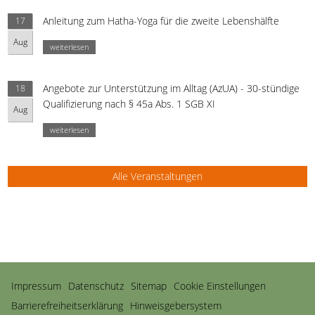
Anleitung zum Hatha-Yoga für die zweite Lebenshälfte
17
Aug
weiterlesen
Angebote zur Unterstützung im Alltag (AzUA) - 30-stündige
18
Qualifizierung nach § 45a Abs. 1 SGB XI
Aug
weiterlesen
Alle Veranstaltungen
Navigation
Impressum
Datenschutz
Sitemap
Cookie Einstellungen
überspringen
Barrierefreiheitserklärung
Hinweisgebersystem