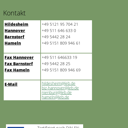
Kontakt
Hildesheim
+49 5121 95 704 21
Hannover
+49 511 646 633 0
Barnstorf
+49 5442 28 24
Hameln
+49 5151 809 946 61
Fax Hannover
+49 511 646633 19
Fax Barnstorf
+49 5442 28 25
Fax Hameln
+49 5151 809 946 69
hildesheim@leb.de
E-Mail
biz-hannover@leb.de
nienburg@leb.de
hameln@leb.de
Zertifiziert nach DIN EN