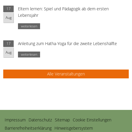
Eltern lernen: Spiel und Pädagogik ab dem ersten
17
Lebensjahr
Aug
weiterlesen
Anleitung zum Hatha-Yoga für die zweite Lebenshälfte
17
Aug
weiterlesen
Alle Veranstaltungen
Navigation
Impressum
Datenschutz
Sitemap
Cookie Einstellungen
überspringen
Barrierefreiheitserklärung
Hinweisgebersystem