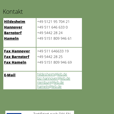
Kontakt
Hildesheim
+49 5121 95 704 21
Hannover
+49 511 646 633 0
Barnstorf
+49 5442 28 24
Hameln
+49 5151 809 946 61
Fax Hannover
+49 511 646633 19
Fax Barnstorf
+49 5442 28 25
Fax Hameln
+49 5151 809 946 69
hildesheim@leb.de
E-Mail
biz-hannover@leb.de
nienburg@leb.de
hameln@leb.de
Zertifiziert nach DIN EN