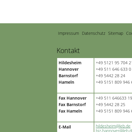
Navigation
Impressum
Datenschutz
Sitemap
Coo
überspringen
Kontakt
Hildesheim
+49 5121 95 704 2
Hannover
+49 511 646 633 0
Barnstorf
+49 5442 28 24
Hameln
+49 5151 809 946 
Fax Hannover
+49 511 646633 1
Fax Barnstorf
+49 5442 28 25
Fax Hameln
+49 5151 809 946 
hildesheim@leb.de
E-Mail
biz-hannover@leb.