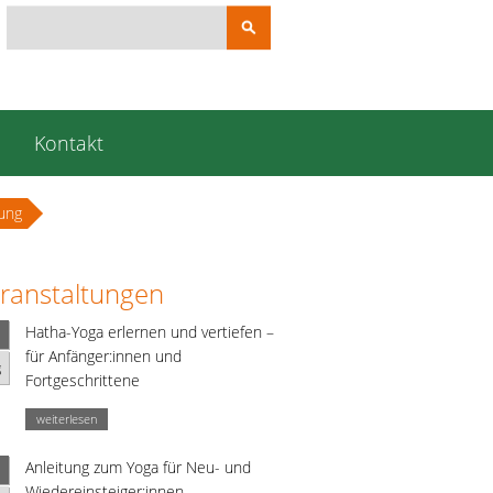
Suchbegriffe
e
Kontakt
dung
ranstaltungen
Hatha-Yoga erlernen und vertiefen –
für Anfänger:innen und
g
Fortgeschrittene
weiterlesen
Anleitung zum Yoga für Neu- und
Wiedereinsteiger:innen