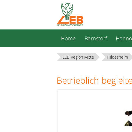
Navigation
Home
Barnstorf
Hanno
überspringen
LEB Region Mitte
Hildesheim
Betrieblich beglei