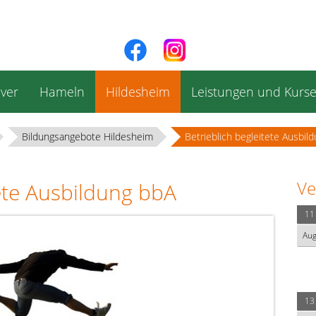
ver
Hameln
Hildesheim
Leistungen und Kurs
Bildungsangebote Hildesheim
Betrieblich begleitete Ausbil
Ve
tete Ausbildung bbA
11
Au
13