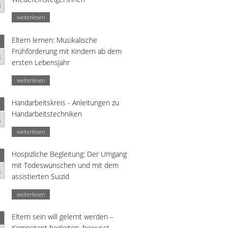
g
weiterlesen
Eltern lernen: Musikalische
Frühförderung mit Kindern ab dem
g
ersten Lebensjahr
weiterlesen
Handarbeitskreis - Anleitungen zu
Handarbeitstechniken
g
weiterlesen
Hospizliche Begleitung: Der Umgang
mit Todeswünschen und mit dem
g
assistierten Suizid
weiterlesen
Eltern sein will gelernt werden –
Kompetent begleiten, bewusst