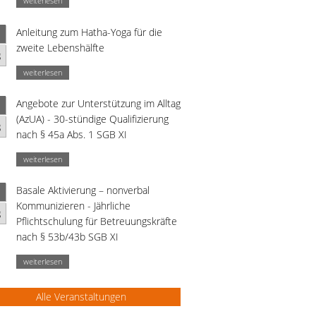
weiterlesen
Anleitung zum Hatha-Yoga für die
zweite Lebenshälfte
g
weiterlesen
Angebote zur Unterstützung im Alltag
(AzUA) - 30-stündige Qualifizierung
g
nach § 45a Abs. 1 SGB XI
weiterlesen
Basale Aktivierung – nonverbal
Kommunizieren - Jährliche
g
Pflichtschulung für Betreuungskräfte
nach § 53b/43b SGB XI
weiterlesen
Alle Veranstaltungen