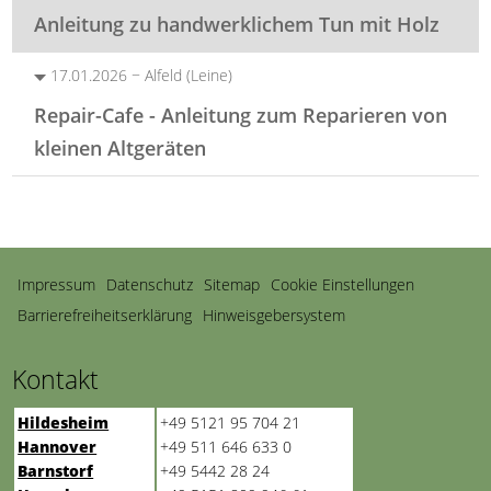
Anleitung zu handwerklichem Tun mit Holz
17.01.2026 − Alfeld (Leine)
Repair-Cafe - Anleitung zum Reparieren von
kleinen Altgeräten
Navigation
Impressum
Datenschutz
Sitemap
Cookie Einstellungen
überspringen
Barrierefreiheitserklärung
Hinweisgebersystem
Kontakt
Hildesheim
+49 5121 95 704 21
Hannover
+49 511 646 633 0
Barnstorf
+49 5442 28 24