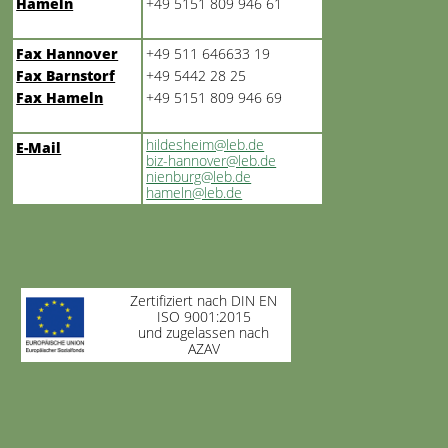
Hameln
+49 5151 809 946 61
Fax Hannover
+49 511 646633 19
Fax Barnstorf
+49 5442 28 25
Fax Hameln
+49 5151 809 946 69
hildesheim@leb.de
E-Mail
biz-hannover@leb.de
nienburg@leb.de
hameln@leb.de
Zertifiziert nach DIN EN
ISO 9001:2015
und zugelassen nach
AZAV