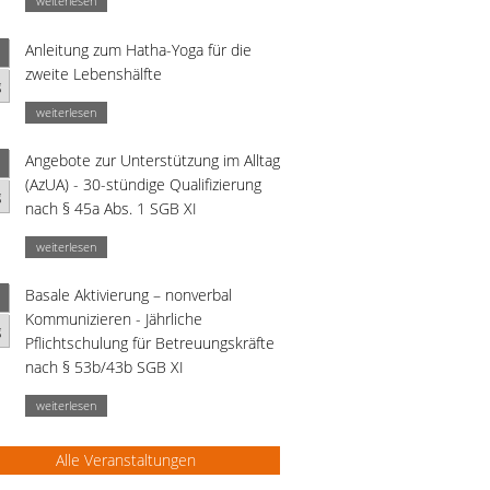
weiterlesen
Anleitung zum Hatha-Yoga für die
zweite Lebenshälfte
g
weiterlesen
Angebote zur Unterstützung im Alltag
(AzUA) - 30-stündige Qualifizierung
g
nach § 45a Abs. 1 SGB XI
weiterlesen
Basale Aktivierung – nonverbal
Kommunizieren - Jährliche
g
Pflichtschulung für Betreuungskräfte
nach § 53b/43b SGB XI
weiterlesen
Alle Veranstaltungen