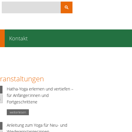
Suchbegriffe
e
Kontakt
ranstaltungen
Hatha-Yoga erlernen und vertiefen –
für Anfänger:innen und
g
Fortgeschrittene
weiterlesen
Anleitung zum Yoga für Neu- und
Wiedereinsteiger:innen