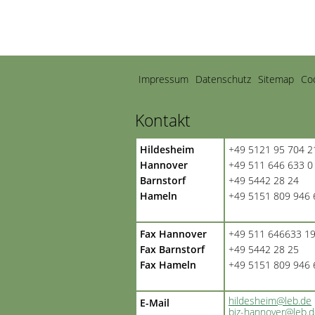
Navigation
Impressum
Datenschutz
Sitemap
Coo
überspringen
Kontakt
Hildesheim
+49 5121 95 704 2
Hannover
+49 511 646 633 0
Barnstorf
+49 5442 28 24
Hameln
+49 5151 809 946 
Fax Hannover
+49 511 646633 1
Fax Barnstorf
+49 5442 28 25
Fax Hameln
+49 5151 809 946 
hildesheim@leb.de
E-Mail
biz-hannover@leb.