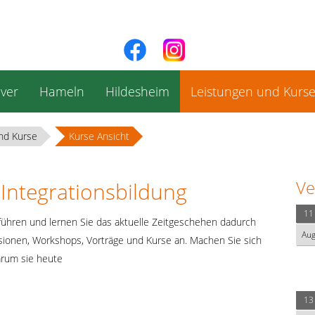
ver
Hameln
Hildesheim
Leistungen und Kurs
nd Kurse
Kurse Ansicht
Ve
 Integrationsbildung
11
tführen und lernen Sie das aktuelle Zeitgeschehen dadurch
Au
sionen, Workshops, Vorträge und Kurse an. Machen Sie sich
arum sie heute
13