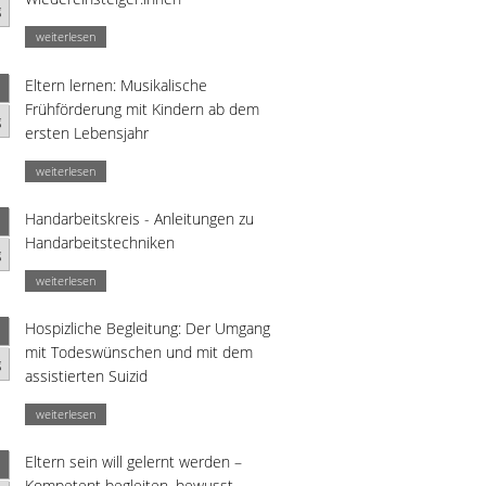
g
weiterlesen
Eltern lernen: Musikalische
Frühförderung mit Kindern ab dem
g
ersten Lebensjahr
weiterlesen
Handarbeitskreis - Anleitungen zu
Handarbeitstechniken
g
weiterlesen
Hospizliche Begleitung: Der Umgang
mit Todeswünschen und mit dem
g
assistierten Suizid
weiterlesen
Eltern sein will gelernt werden –
Kompetent begleiten, bewusst