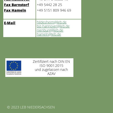
Fax Barnstorf
+49 5442 28 25
Fax Hameln
+49 5151 809 946 69
hildesheim@leb.de
E-Mail
biz-hannover@leb.de
nienburg@leb.de
hameln@leb.de
Zertifiziert nach DIN EN
ISO 9001:2015
und zugelassen nach
AZAV
© 2023 LEB NIEDERSACHSEN