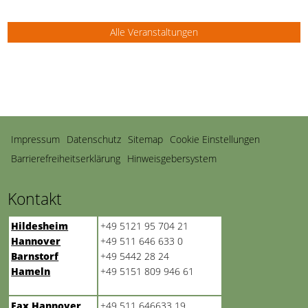
Alle Veranstaltungen
Navigation
Impressum
Datenschutz
Sitemap
Cookie Einstellungen
überspringen
Barrierefreiheitserklärung
Hinweisgebersystem
Kontakt
Hildesheim
+49 5121 95 704 21
Hannover
+49 511 646 633 0
Barnstorf
+49 5442 28 24
Hameln
+49 5151 809 946 61
Fax Hannover
+49 511 646633 19