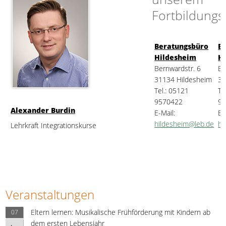
Fortbildung
Beratungsbüro
B
Hildesheim
H
Bernwardstr. 6
Be
31134 Hildesheim
31
Tel.: 05121
Te
9570422
9
Alexander Burdin
E-Mail:
E-
hildesheim@leb.de
hi
Lehrkraft Integrationskurse
Veranstaltungen
Eltern lernen: Musikalische Frühförderung mit Kindern ab
07
dem ersten Lebensjahr